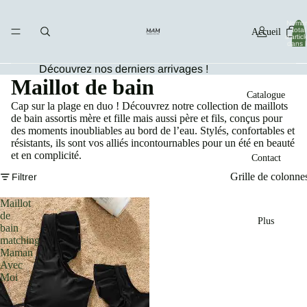
Nombr
total
Accueil
d’articl
dans l
panier
0
Découvrez nos derniers arrivages !
Maillot de bain
Catalogue
Cap sur la plage en duo ! Découvrez notre collection de maillots
de bain assortis mère et fille mais aussi père et fils, conçus pour
des moments inoubliables au bord de l’eau. Stylés, confortables et
résistants, ils sont vos alliés incontournables pour un été en beauté
et en complicité.
Contact
Grille de colonne
Filtrer
Maillot
de
Plus
bain
matching
Maman
Avec
Moi