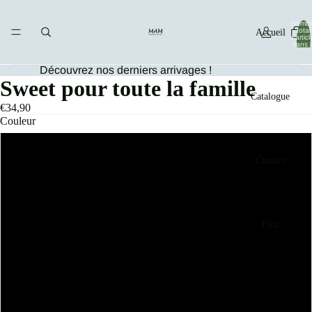
Nombr
total
Accueil
d’articl
dans l
panier
0
Découvrez nos derniers arrivages !
Sweet pour toute la famille
Catalogue
€34,90
Couleur
Rayé rouge col blanc
Contact
Rayé bleu col blanc
Rayé bleu col rouge
Plus
Uni blanc manche gris et noire
Uni blanc manche rouge